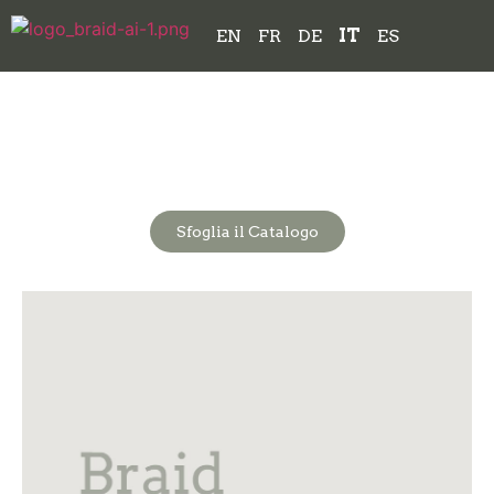
EN
FR
DE
IT
ES
Arreda il tuo spazio esterno con stile.
Scopri i nuovi cataloghi outdoor Braid
2026
Sfoglia il Catalogo